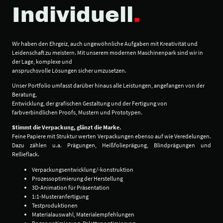
Individuell
.
Wir haben den Ehrgeiz, auch ungewöhnliche Aufgaben mit Kreativität und
Leidenschaft zu meistern. Mit unserem modernen Maschinenpark sind wir in
der Lage, komplexe und
anspruchsvolle Lösungen sicher umzusetzen.
Unser Portfolio umfasst darüber hinaus alle Leistungen, angefangen von der
Beratung,
Entwicklung, der grafischen Gestaltung und der Fertigung von
farbverbindlichen Proofs, Mustern und Prototypen.
Stimmt die Verpackung, glänzt die Marke.
Feine Papiere mit Struktur werten Verpackungen ebenso auf wie Veredelungen.
Dazu zählen u.a. Prägungen, Heißfolieprägung, Blindprägungen und
Rellieflack.
Verpackungsentwicklung/-konstruktion
Prozessoptimierung der Herstellung
3D-Animation für Präsentation
1:1-Musteranfertigung
Testproduktionen
Materialauswahl, Materialempfehlungen