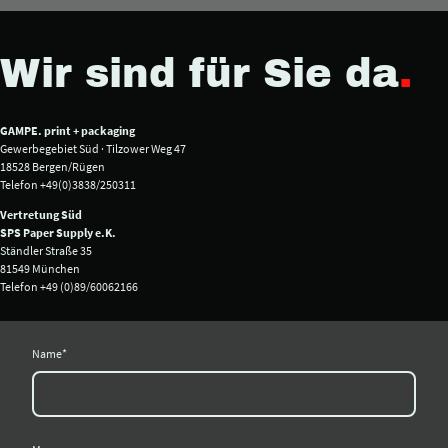
Wir sind für Sie da
.
GAMPE. print + packaging
Gewerbegebiet Süd · Tilzower Weg 47
18528 Bergen/Rügen
Telefon +49(0)3838/250311
Vertretung Süd
SPS Paper Supply e.K.
Ständler Straße 35
81549 München
Telefon +49 (0)89/60062166
Name
*